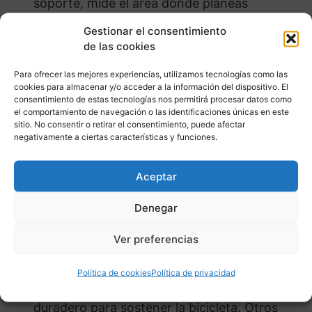
soporte, mide el área donde planeas
instalarlo. Los soportes verticales para
Gestionar el consentimiento
bicicletas pueden ahorrar más espacio en
de las cookies
comparación con los horizontales, pero
Para ofrecer las mejores experiencias, utilizamos tecnologías como las
depende del lugar donde planees colocarlo.
cookies para almacenar y/o acceder a la información del dispositivo. El
consentimiento de estas tecnologías nos permitirá procesar datos como
Peso y Tipo de Bicicleta:
No todos los
el comportamiento de navegación o las identificaciones únicas en este
sitio. No consentir o retirar el consentimiento, puede afectar
soportes son adecuados para todas las
negativamente a ciertas características y funciones.
bicicletas. Asegúrate de elegir un soporte
que pueda soportar el peso de tu bicicleta y
Aceptar
que sea compatible con su tipo (bicicleta de
montaña, de ruta, eléctrica, etc.).
Denegar
Material y Durabilidad:
Los soportes para
Ver preferencias
bicicletas en madera ofrecen un aspecto
atractivo, pero debes asegurarte de que el
Política de cookies
Política de privacidad
material sea lo suficientemente fuerte y
duradero para sostener la bicicleta. Otros