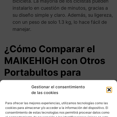
bicicleta. La mayoría de los ciclistas pueden
instalarlo en cuestión de minutos, gracias a
su diseño simple y claro. Además, su ligereza,
con un peso de solo 1.3 kg, lo hace fácil de
manejar.
¿Cómo Comparar el
MAIKEHIGH con Otros
Portabultos para
Bicicleta?
Gestionar el consentimiento
de las cookies
A la hora de elegir un
portabultos para
Para ofrecer las mejores experiencias, utilizamos tecnologías como las
bicicleta
, es crucial comparar diferentes
cookies para almacenar y/o acceder a la información del dispositivo. El
consentimiento de estas tecnologías nos permitirá procesar datos como
opciones en el mercado. Existen