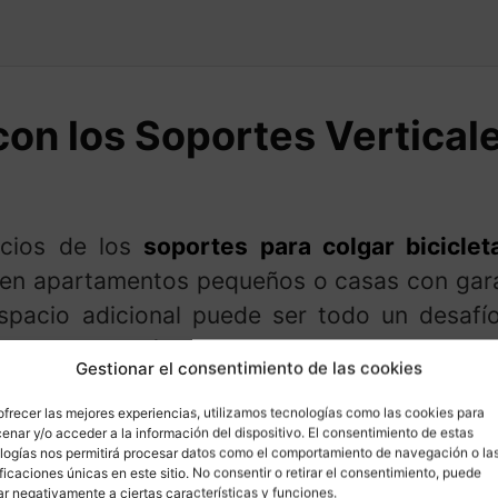
con los Soportes Vertical
icios de los
soportes para colgar bicicle
 en apartamentos pequeños o casas con gara
espacio adicional puede ser todo un desafí
señado específicamente para abordar este p
Gestionar el consentimiento de las cookies
u bicicleta de manera eficiente en cualquie
ofrecer las mejores experiencias, utilizamos tecnologías como las cookies para
s de espacio útil.
enar y/o acceder a la información del dispositivo. El consentimiento de estas
logías nos permitirá procesar datos como el comportamiento de navegación o la
ificaciones únicas en este sitio. No consentir o retirar el consentimiento, puede
ed es sencillo: simplemente colocas la bicicl
ar negativamente a ciertas características y funciones.