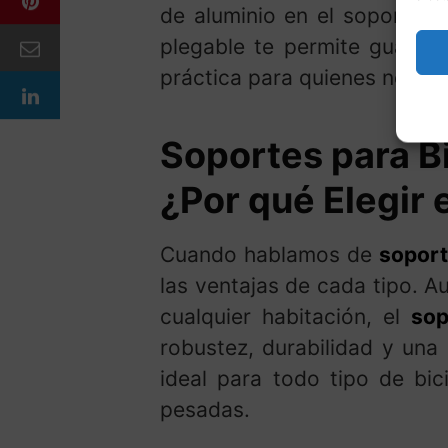
de aluminio en el soporte a
plegable te permite guarda
práctica para quienes necesit
Soportes para Bi
¿Por qué Elegir 
Cuando hablamos de
soport
las ventajas de cada tipo. 
cualquier habitación, el
sop
robustez, durabilidad y una
ideal para todo tipo de bic
pesadas.