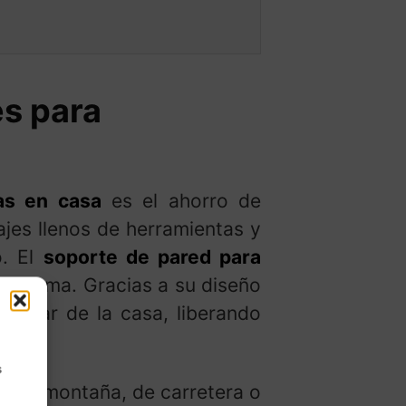
es para
tas en casa
es el ahorro de
jes llenos de herramientas y
o. El
soporte de pared para
roblema. Gracias a su diseño
r lugar de la casa, liberando
s
eta de montaña, de carretera o