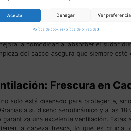
da del
Goxifaca Casco Bicicleta
es su visera
vo durante tus recorridos en bici. Esta visera
Aceptar
Denegar
Ver preferenci
esitan mayor visibilidad en entornos cambian
Política de cookies
Política de privacidad
s extraíble y lavable. Esto no solo ayuda 
mejora la comodidad al absorber el sudor dur
impieza del casco asegura que siempre esté
tilación: Frescura en Ca
no solo está diseñado para protegerte, sin
racias a su diseño aerodinámico y a las 18 ve
 garantiza una excelente ventilación. Estas 
tienen la cabeza fresca, lo que es crucial 