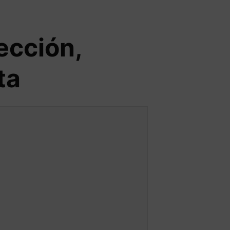
ección,
ta