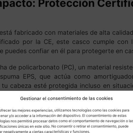
mpacto: Protección Certifi
está fabricado con materiales de alta calida
tificado por la CE, este casco cumple con 
ue puedes confiar en él para protegerte en ca
cha de policarbonato (PC), un material resist
 espuma EPS, que actúa como amortiguador 
 tu cabeza esté protegida incluso en situa
ante trayectos a alta velocidad.
Gestionar el consentimiento de las cookies
ofrecer las mejores experiencias, utilizamos tecnologías como las cookies para
ble: Práctico y Funciona
enar y/o acceder a la información del dispositivo. El consentimiento de estas
logías nos permitirá procesar datos como el comportamiento de navegación o la
ificaciones únicas en este sitio. No consentir o retirar el consentimiento, puede
ar negativamente a ciertas características y funciones.