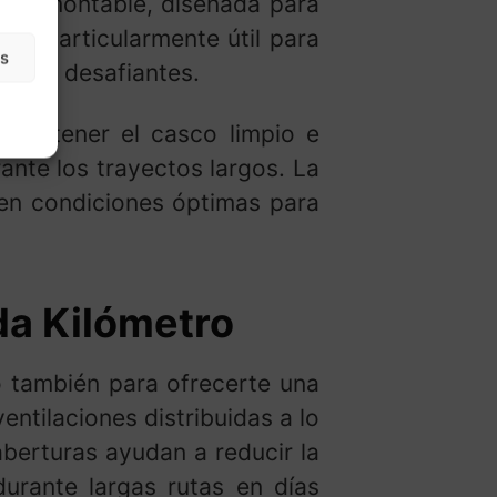
 desmontable, diseñada para
 es particularmente útil para
as
tes y desafiantes.
a mantener el casco limpio e
ante los trayectos largos. La
 en condiciones óptimas para
da Kilómetro
o también para ofrecerte una
ntilaciones distribuidas a lo
aberturas ayudan a reducir la
durante largas rutas en días