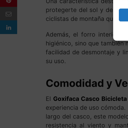
Una característica destaca
protegerte del sol y del pol
ciclistas de montaña que nec
Además, el forro interior e
higiénico, sino que también 
facilidad de desmontaje y l
su uso.
Comodidad y Ven
El
Goxifaca Casco Bicicleta
experiencia de uso cómoda. G
largo del casco, este modelo
resistencia al viento y man