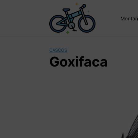
Saltar
al
contenido
Montañ
CASCOS
Goxifaca