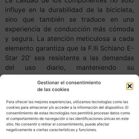
La calidad de los componentes no solo
influye en la durabilidad de la bicicleta,
sino que también se traduce en una
experiencia de conducción más cómoda
y segura. La atención meticulosa a cada
elemento garantiza que la F.lli Schiano E-
Star 20′ sea resistente a las demandas
del uso diario, manteniendo su
rendimiento óptimo a lo largo del tiempo.
Gestionar el consentimiento
de las cookies
Extras que Potencian tu
Para ofrecer las mejores experiencias, utilizamos tecnologías como las
cookies para almacenar y/o acceder a la información del dispositivo. El
Experiencia: Comodidad y
consentimiento de estas tecnologías nos permitirá procesar datos como
Seguridad Adicionales
el comportamiento de navegación o las identificaciones únicas en este
sitio. No consentir o retirar el consentimiento, puede afectar
negativamente a ciertas características y funciones.
La F.lli Schiano E-Star 20′ va más allá de