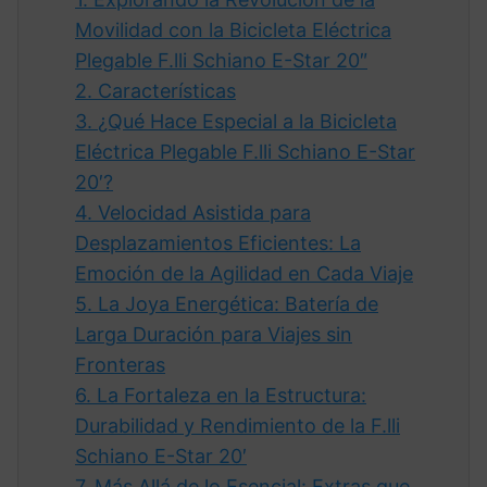
Movilidad con la Bicicleta Eléctrica
Plegable F.lli Schiano E-Star 20″
2.
Características
3.
¿Qué Hace Especial a la Bicicleta
Eléctrica Plegable F.lli Schiano E-Star
20′?
4.
Velocidad Asistida para
Desplazamientos Eficientes: La
Emoción de la Agilidad en Cada Viaje
5.
La Joya Energética: Batería de
Larga Duración para Viajes sin
Fronteras
6.
La Fortaleza en la Estructura:
Durabilidad y Rendimiento de la F.lli
Schiano E-Star 20′
7.
Más Allá de lo Esencial: Extras que