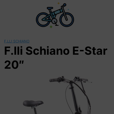
Saltar
al
contenido
F.LLI SCHIANO
F.lli Schiano E-Star
20″