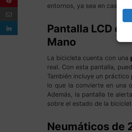
entornos, ya sea en casa, en 
Pantalla LCD de 
Mano
La bicicleta cuenta con una
real. Con esta pantalla, pued
También incluye un práctico
lo que la convierte en una
Además, la pantalla te alert
sobre el estado de la biciclet
Neumáticos de 2