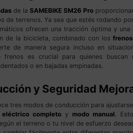
adas
de la
SAMEBIKE SM26 Pro
proporcionan
pos de terrenos. Ya sea que estés rodando po
umáticos ofrecen una tracción óptima y una
ón de la bicicleta, combinado con los
freno
rte de manera segura incluso en situacio
e frenos es crucial para quienes buscan 
identados o en bajadas empinadas.
cción y Seguridad Mejor
ce tres modos de conducción para ajustarse
eléctrico completo
y
modo manual
. Est
gún el terreno o tu nivel de esfuerzo desea
 cambiar fácilmente entre diferentes marcha