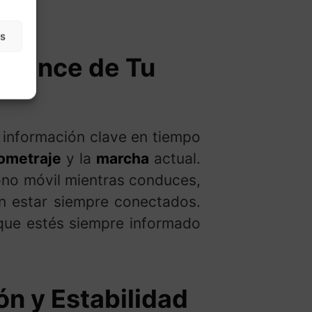
as
Alcance de Tu
información clave en tiempo
lometraje
y la
marcha
actual.
ono móvil mientras conduces,
n estar siempre conectados.
que estés siempre informado
n y Estabilidad