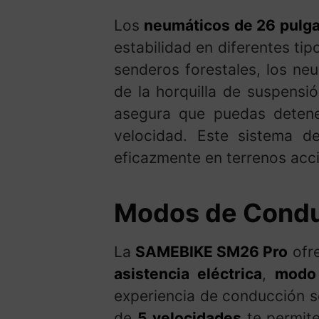
Los
neumáticos de 26 pulg
estabilidad en diferentes ti
senderos forestales, los ne
de la horquilla de suspensi
asegura que puedas detene
velocidad. Este sistema d
eficazmente en terrenos acc
Modos de Condu
La
SAMEBIKE SM26 Pro
ofre
asistencia eléctrica
,
modo 
experiencia de conducción se
de
5 velocidades
te permite