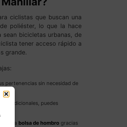
Manillar?
ra ciclistas que buscan una
e poliéster, lo que la hace
a sean bicicletas urbanas, de
ciclista tener acceso rápido a
ás grande.
ajas:
tus pertenencias sin necesidad de
llos adicionales, puedes
s
e en una
bolsa de hombro
gracias