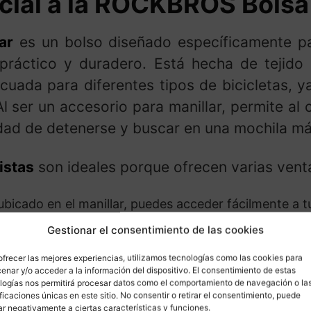
ial a la ROCKBROS Bolsa 
ar
es un bolso diseñado específicamente pa
ráctico y duradero. Está hecha de tejido d
cuada para diferentes tipos de bicicletas, y
l ser un accesorio para manillar, permite al 
idad de detenerse y buscar en una mochila m
istas
son ideales porque ofrecen varias vent
ubicado en el manillar, puedes acceder fácilmente a 
Gestionar el consentimiento de las cookies
u almacenamiento principal de gran capacidad y bolsi
ofrecer las mejores experiencias, utilizamos tecnologías como las cookies para
culos esenciales.
enar y/o acceder a la información del dispositivo. El consentimiento de estas
logías nos permitirá procesar datos como el comportamiento de navegación o la
ificaciones únicas en este sitio. No consentir o retirar el consentimiento, puede
lso de bicicleta
, sino que también puede convertirs
ar negativamente a ciertas características y funciones.