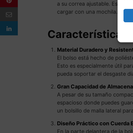
a su correa ajustable. Esto es
cargar con una mochila.
Características
Material Duradero y Resisten
El bolso está hecho de poliést
Esto es especialmente útil par
pueda soportar el desgaste dia
Gran Capacidad de Almacena
A pesar de su tamaño compac
espacioso donde puedes guarda
un bolsillo de malla lateral p
Diseño Práctico con Cuerda El
En la parte delantera de la bo