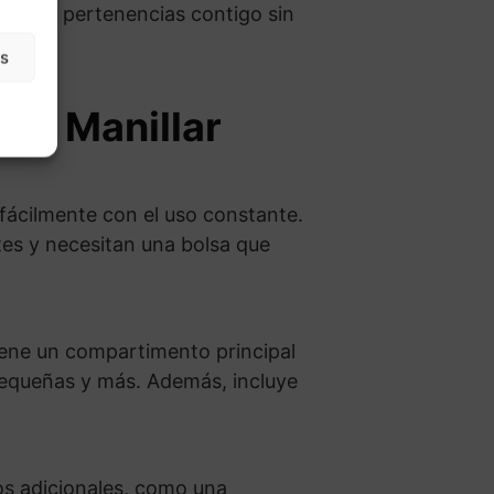
evar tus pertenencias contigo sin
as
sa Manillar
 fácilmente con el uso constante.
ntes y necesitan una bolsa que
ene un compartimento principal
pequeñas y más. Además, incluye
tos adicionales, como una