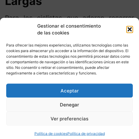
Largas
Para los ciclistas que adoran recorrer
Gestionar el consentimiento
largas distancias y mantener una
de las cookies
velocidad alta, las bicicletas eléctricas de
Para ofrecer las mejores experiencias, utilizamos tecnologías como las
carretera son perfectas. Estas bicicletas
cookies para almacenar y/o acceder a la información del dispositivo. El
son ligeras y están diseñadas para
consentimiento de estas tecnologías nos permitirá procesar datos como
el comportamiento de navegación o las identificaciones únicas en este
ofrecer velocidad y eficiencia en
sitio. No consentir o retirar el consentimiento, puede afectar
negativamente a ciertas características y funciones.
carreteras y rutas largas.
Aceptar
Si estás interesado en la mejor e bike
2022 calidad precio, busca modelos que
Denegar
combinen un buen rendimiento con un
Ver preferencias
costo razonable. La mejor e bike 2022
para carretera te permitirá disfrutar de
Política de cookies
Política de privacidad