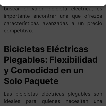
tus rutas largas con menos esfuerzo. Al
buscar el valor bicicleta eléctrica, es
importante encontrar una que ofrezca
características avanzadas a un precio
competitivo.
Bicicletas Eléctricas
Plegables: Flexibilidad
y Comodidad en un
Solo Paquete
Las bicicletas eléctricas plegables son
ideales para quienes necesitan una