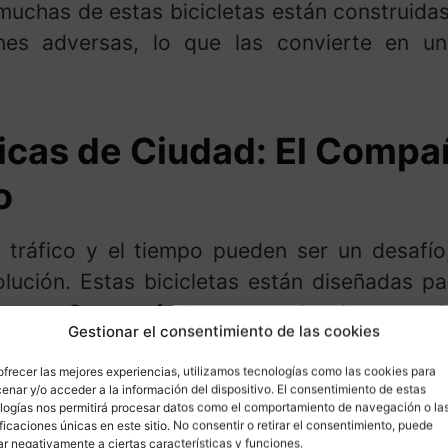
chas de estas bicicletas están construidas 
nes adversas, lo que las convierte en una
ricas de Ciudad: El Compa
o
 tráfico y el tiempo pueden ser un desafío, 
lución. Estas bicicletas están diseñadas p
banos. Son perfectas para desplazarse al
Gestionar el consentimiento de las cookies
paseo por la ciudad.
ofrecer las mejores experiencias, utilizamos tecnologías como las cookies para
enar y/o acceder a la información del dispositivo. El consentimiento de estas
s bicicletas eléctricas de ciudad pueden va
logías nos permitirá procesar datos como el comportamiento de navegación o la
nes asequibles sin sacrificar la calidad. P
ificaciones únicas en este sitio. No consentir o retirar el consentimiento, puede
ar negativamente a ciertas características y funciones.