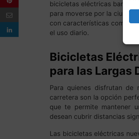
bicicletas eléctricas barat
para moverse por la ciudad. 
con características como luc
el uso diario.
Bicicletas Eléct
para las Largas 
Para quienes disfrutan de r
carretera son la opción perf
que te permite mantener un
desean cubrir distancias sign
Las bicicletas eléctricas nu